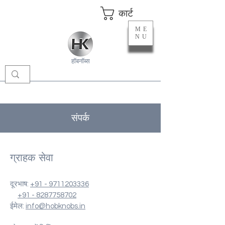
कार्ट
ME
NU
हॉबनॉब्स
संपर्क
ग्राहक सेवा
दूरभाष:
+91 - 9711203336
+91 - 8287758702
ईमेल:
info@hobknobs.in