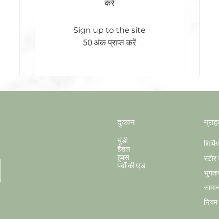
करें
Sign up to the site
50 अंक प्राप्त करें
दुकान
ग्राह
घुंडी
शिपिं
हैंडल
हुक्स
स्टोर 
पर्दों की छ्ड़
भुगता
सामान्
नियम औ