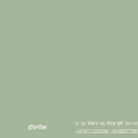
ए- 92, सेक्टर-58, नोएडा यूपी- 2013
हॉबनॉब्स
+919711203336
,
+918287758