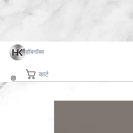
हॉबनॉब्स
कार्ट