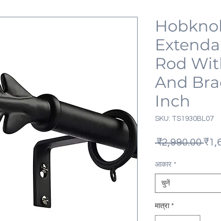
Hobkno
Extenda
Rod With
And Bra
Inch
SKU: TS1930BL07
निय
 ₹2,990.00 
₹1,
मूल्य
आकार
*
चुनें
मात्रा
*