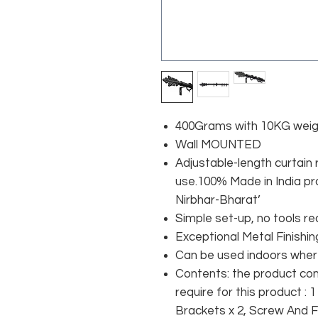
400Grams with 10KG weigh
Wall MOUNTED
Adjustable-length curtain
use.100% Made in India pr
Nirbhar-Bharat’
Simple set-up, no tools re
Exceptional Metal Finishing
Can be used indoors where
Contents: the product cont
require for this product : 1
Brackets x 2, Screw And F