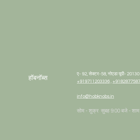
ए- 92, सेक्टर-58, नोएडा यूपी- 2013
हॉबनॉब्स
+919711203336
,
+918287758
info@hobknobs.in
सोम - शुक्र
सुबह 9:00 बजे - शाम