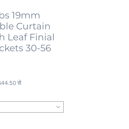
bs 19mm
ble Curtain
 Leaf Finial
ckets 30-56
मित
बिक्री
644.50
से
मूल्य