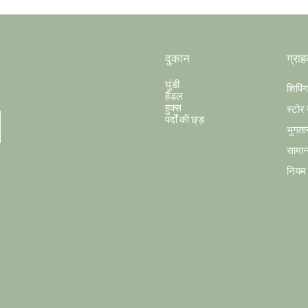
दुकान
ग्राह
घुंडी
शिपिं
हैंडल
हुक्स
स्टोर 
पर्दों की छ्ड़
भुगता
सामान्
नियम औ