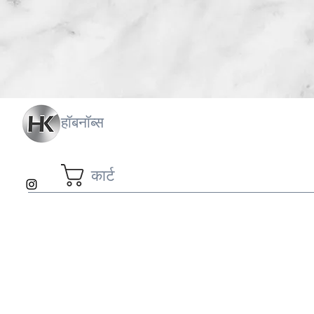
हॉबनॉब्स
कार्ट