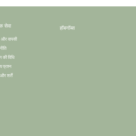
क सेवा
हॉबनॉब्स
ग और वापसी
नीति
न की विधि
य प्रश्न
र शर्तें