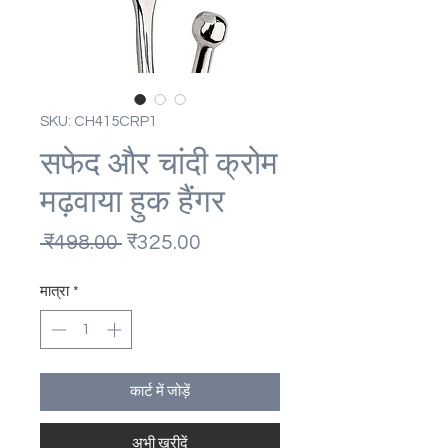
SKU: CH415CRP1
सफेद और चांदी क्रोम
मढ़वाया हुक हैंगर
नियमित
बिक्री
 ₹498.00 
₹325.00
मूल्य
मूल्य
मात्रा
*
कार्ट में जोड़ें
अभी खरीदें