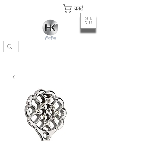
कार्ट
ME
NU
हॉबनॉब्स