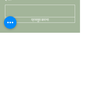
प्रस्तुत करना
दुकान
घुंडी
हैंडल
हुक्स
पर्दों की छ्ड़
हॉबनॉब्स
ग्राहक सेवा
शिपिंग और वापसी
स्टोर नीति
भुगतान की विधि