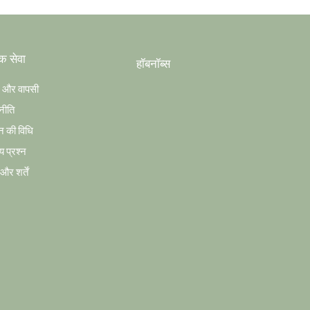
क सेवा
हॉबनॉब्स
ग और वापसी
नीति
न की विधि
य प्रश्न
र शर्तें