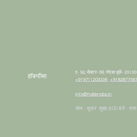
ए- 92, सेक्टर-58, नोएडा यूपी- 2013
हॉबनॉब्स
+919711203336
,
+918287758
info@hobknobs.in
सोम - शुक्र
सुबह 9:00 बजे - शाम