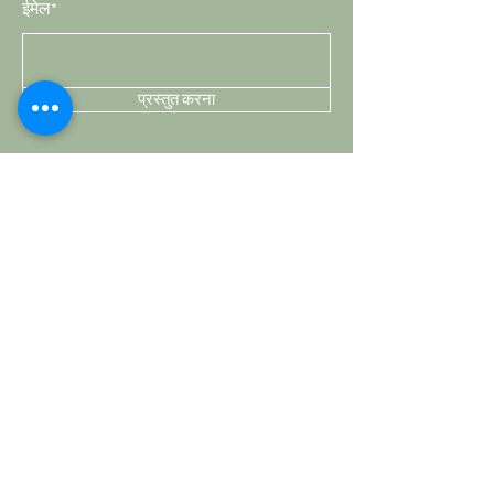
ईमेल*
प्रस्तुत करना
दुकान
घुंडी
हैंडल
हुक्स
पर्दों की छ्ड़
हॉबनॉब्स
ग्राहक सेवा
शिपिंग और वापसी
स्टोर नीति