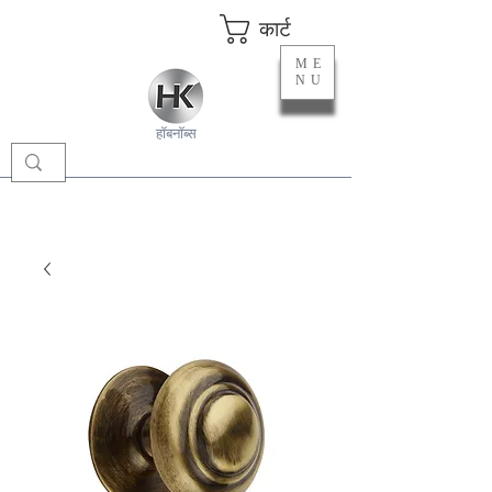
कार्ट
ME
NU
हॉबनॉब्स