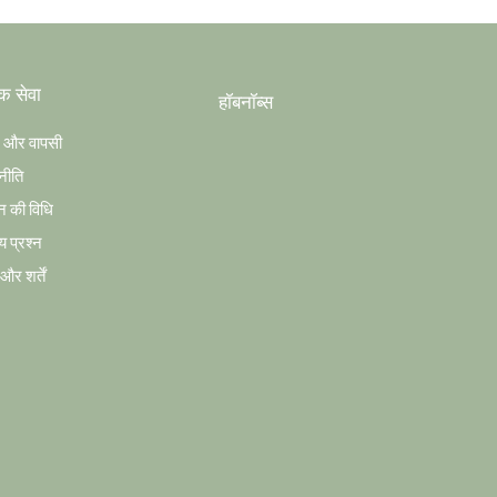
क सेवा
हॉबनॉब्स
ग और वापसी
नीति
न की विधि
य प्रश्न
र शर्तें