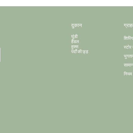
दुकान
ग्राह
घुंडी
शिपिं
हैंडल
हुक्स
स्टोर 
पर्दों की छ्ड़
भुगता
सामान्
नियम औ