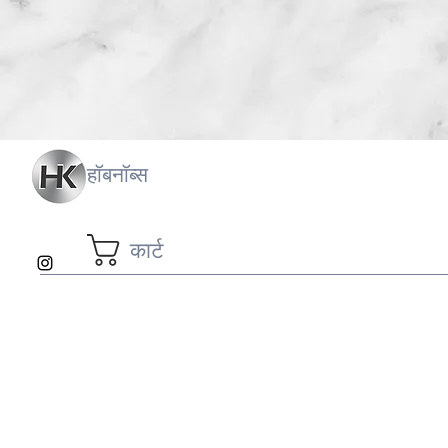
हॉबनॉब्स
कार्ट