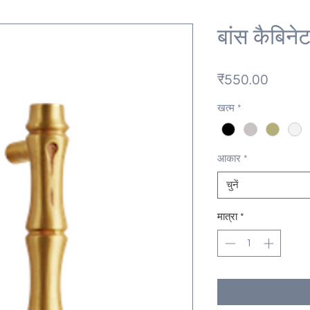
बांस कैबिनेट
मूल्य
₹550.00
खत्म
*
आकार
*
चुनें
मात्रा
*