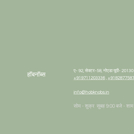
ए- 92, सेक्टर-58, नोएडा यूपी- 2013
हॉबनॉब्स
+919711203336
,
+918287758
info@hobknobs.in
सोम - शुक्र
सुबह 9:00 बजे - शाम