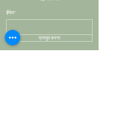
ईमेल*
प्रस्तुत करना
दुकान
घुंडी
हैंडल
हुक्स
पर्दों की छ्ड़
हॉबनॉब्स
ग्राहक सेवा
शिपिंग और वापसी