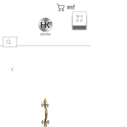
कार्ट
ME
NU
हॉबनॉब्स