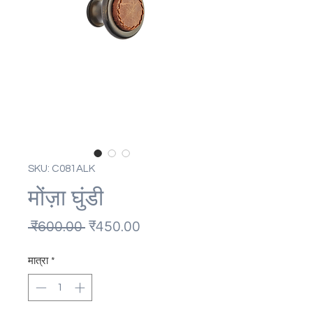
SKU: C081ALK
मोंज़ा घुंडी
नियमित
बिक्री
 ₹600.00 
₹450.00
मूल्य
मूल्य
मात्रा
*