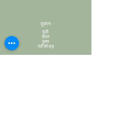
दुकान
घुंडी
हैंडल
हुक्स
पर्दों की छ्ड़
हॉबनॉब्स
ग्राहक सेवा
शिपिंग और वापसी
स्टोर नीति
भुगतान की विधि
सामान्य प्रश्न
नियम और शर्तें