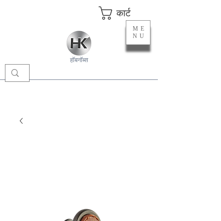
कार्ट
ME
NU
हॉबनॉब्स