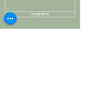
प्रस्तुत करना
दुकान
घुंडी
हैंडल
हुक्स
पर्दों की छ्ड़
हॉबनॉब्स
ग्राहक सेवा
शिपिंग और वापसी
स्टोर नीति
भुगतान की विधि