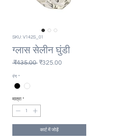
SKU: V142S_01
ग्लास सेलीन घुंडी
नियमित
बिक्री
 ₹435.00 
₹325.00
मूल्य
मूल्य
रंग
*
मात्रा
*
कार्ट में जोड़ें