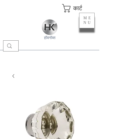
कार्ट
ME
NU
हॉबनॉब्स